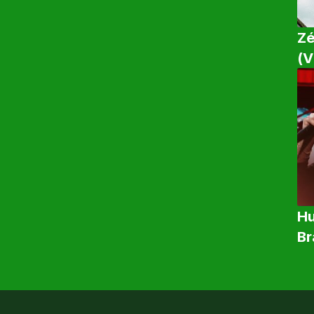
Zé
(V
Hu
Br