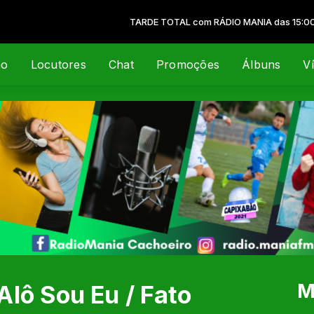
TARDE TOTAL com RÁDIO MANIA das 15:00 às 1
ão
Locutores
Chat
Promoções
Álbuns
V
M
lô Sou Eu / Fato