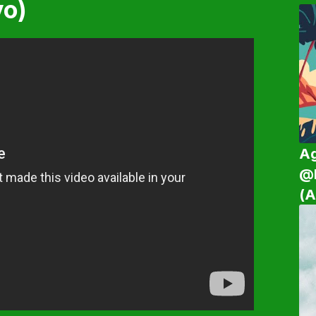
vo)
Ag
@l
(A