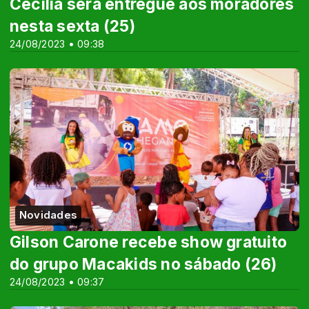
Cecília será entregue aos moradores
nesta sexta (25)
24/08/2023 • 09:38
Novidades
Gilson Carone recebe show gratuito
do grupo Macakids no sábado (26)
24/08/2023 • 09:37