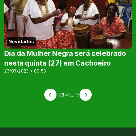
Novidades
Dia da Mulher Negra será celebrado
nesta quinta (27) em Cachoeiro
26/07/2023 • 09:53
1
2
3
4
5
...
15